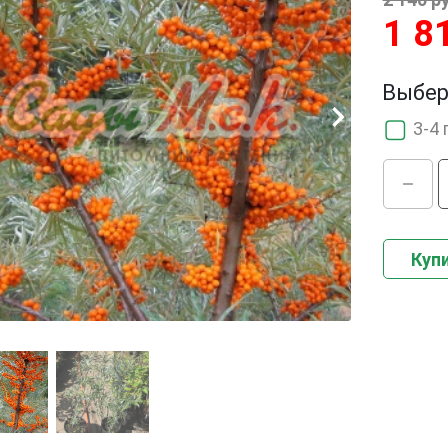
1 8
Выбер
3-4 
Купи