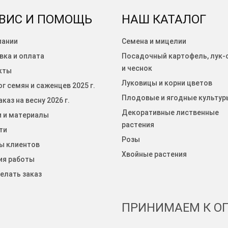
ВИС И ПОМОЩЬ
НАШ КАТАЛОГ
пании
Семена и мицелии
вка и оплата
Посадочный картофель, лук-
и чеснок
кты
Луковицы и корни цветов
г семян и саженцев 2025 г.
Плодовые и ягодные культур
каз на весну 2026 г.
Декоративные лиственные
и и материалы
растения
ти
Розы
ы клиентов
Хвойные растения
ия работы
елать заказ
ПРИНИМАЕМ К ОП