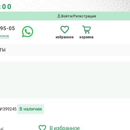
:00
Войти/Регистрация
-95-05
вонок
избранное
корзина
ТЫ
В наличии
 №399245
В избранное
уб