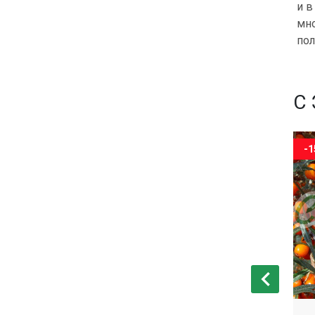
и в
мно
пол
С
-15%
-