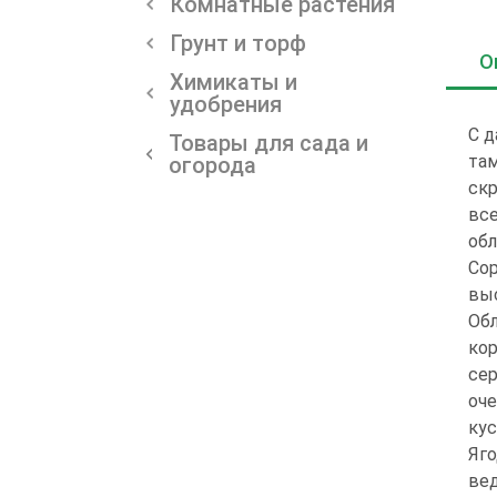
Комнатные растения
Грунт и торф
О
Химикаты и
удобрения
С д
Товары для сада и
там
огорода
скр
все
обл
Сор
выс
Обл
кор
сер
оче
кус
Яго
вед