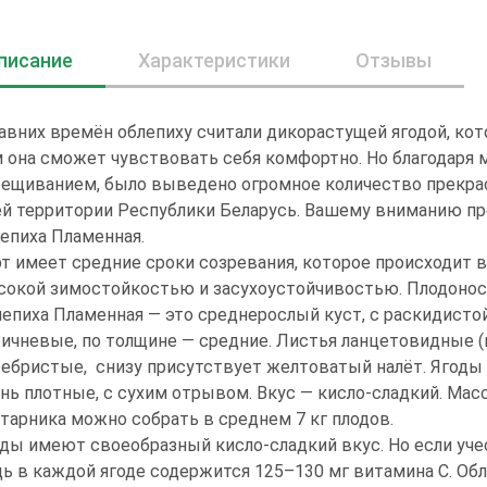
писание
Характеристики
Отзывы
авних времён облепиху считали дикорастущей ягодой, кот
 она сможет чувствовать себя комфортно. Но благодаря
ещиванием, было выведено огромное количество прекрас
й территории Республики Беларусь. Вашему вниманию пр
епиха Пламенная.
т имеет средние сроки созревания, которое происходит в
окой зимостойкостью и засухоустойчивостью. Плодоносит
епиха Пламенная — это среднерослый куст, с раскидистой
ичневые, по толщине — средние. Листья ланцетовидные (в
ебристые, снизу присутствует желтоватый налёт. Ягоды 
нь плотные, с сухим отрывом. Вкус — кисло-сладкий. Масса
тарника можно собрать в среднем 7 кг плодов.
ды имеют своеобразный кисло-сладкий вкус. Но если учест
ь в каждой ягоде содержится 125–130 мг витамина С. Об