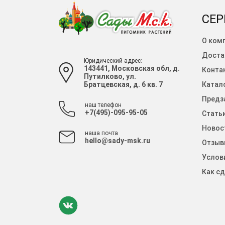
СЕР
О ком
Доста
Юридический адрес:
143441, Московская обл, д.
Конта
Путилково, ул.
Братцевская, д. 6 кв. 7
Катало
Предза
наш телефон
+7(495)-095-95-05
Стать
Новос
наша почта
hello@sady-msk.ru
Отзыв
Услов
Как сд