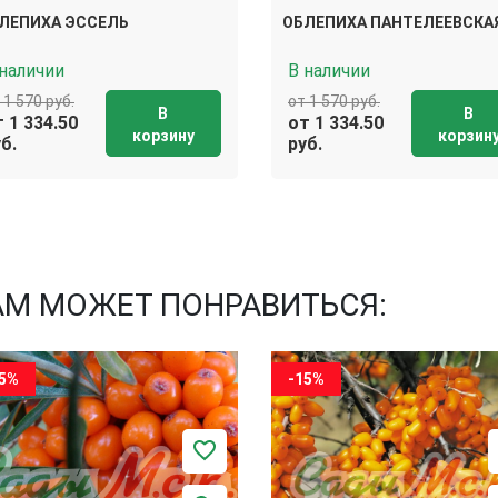
ЛЕПИХА ЭССЕЛЬ
ОБЛЕПИХА ПАНТЕЛЕЕВСКА
 наличии
В наличии
 1 570 руб.
от 1 570 руб.
В
В
 1 334.50
от 1 334.50
корзину
корзин
б.
руб.
АМ МОЖЕТ ПОНРАВИТЬСЯ:
15%
-15%