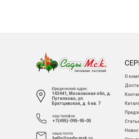
СЕР
О ком
Доста
Юридический адрес:
143441, Московская обл, д.
Конта
Путилково, ул.
Братцевская, д. 6 кв. 7
Катало
Предза
наш телефон
+7(495)-095-95-05
Стать
Новос
наша почта
hello@sady-msk.ru