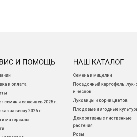
ВИС И ПОМОЩЬ
НАШ КАТАЛОГ
пании
Семена и мицелии
вка и оплата
Посадочный картофель, лук-
и чеснок
кты
Луковицы и корни цветов
г семян и саженцев 2025 г.
Плодовые и ягодные культур
каз на весну 2026 г.
Декоративные лиственные
и и материалы
растения
ти
Розы