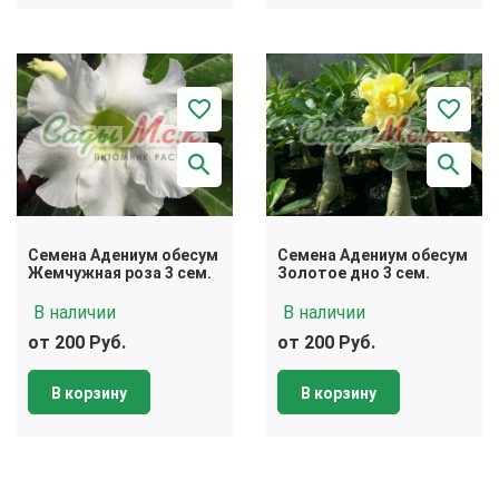
Семена Адениум обесум
Семена Адениум обесум
Жемчужная роза 3 сем.
Золотое дно 3 сем.
В наличии
В наличии
от 200 Руб.
от 200 Руб.
В корзину
В корзину